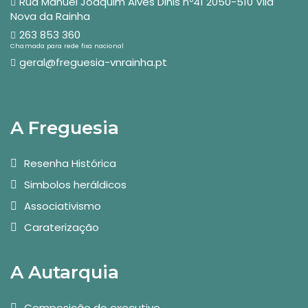
Rua Manuel Joaquim Alves Dinis nº41 2050-510 Vila
Nova da Rainha
263 853 360
Chamada para rede fixa nacional
geral@freguesia-vnrainha.pt
A Freguesia
Resenha Histórica
Simbolos heráldicos
Associativismo
Caraterização
A Autarquia
Composição do executivo