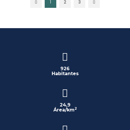
1
2
3
926
Habitantes
24,9
2
Área/km