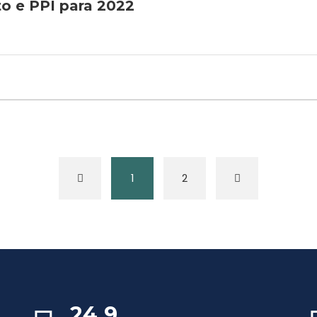
o e PPI para 2022
1
2
24,9