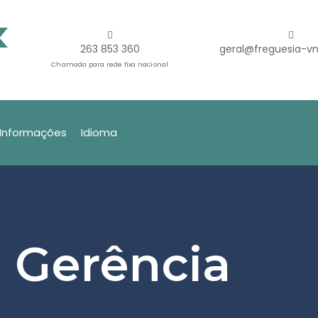
263 853 360
geral@freguesia-vn
Chamada para rede fixa nacional
Informações
Idioma
 Gerência