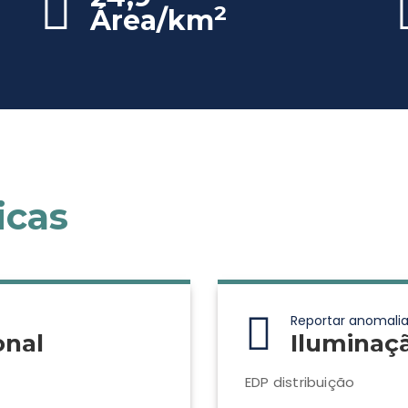
2
Área/km
icas
Reportar anomalia
onal
Iluminaç
EDP distribuição