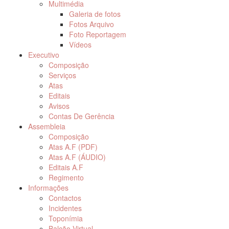
Multimédia
Galeria de fotos
Fotos Arquivo
Foto Reportagem
Vídeos
Executivo
Composição
Serviços
Atas
Editais
Avisos
Contas De Gerência
Assembleia
Composição
Atas A.F (PDF)
Atas A.F (ÁUDIO)
Editais A.F
Regimento
Informações
Contactos
Incidentes
Toponímia
Balcão Virtual