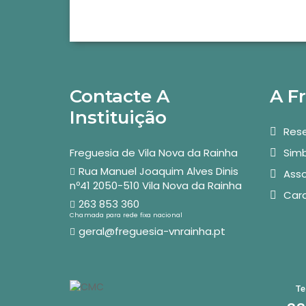
Contacte A
A F
Instituição
Rese
Freguesia de Vila Nova da Rainha
Simb
Rua Manuel Joaquim Alves Dinis
Asso
nº41 2050-510 Vila Nova da Rainha
Car
263 853 360
Chamada para rede fixa nacional
geral@freguesia-vnrainha.pt