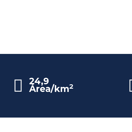
24,9
2
Área/km