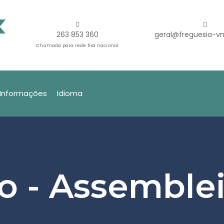
263 853 360
geral@freguesia-vn
Chamada para rede fixa nacional
Informações
Idioma
 - Assemble