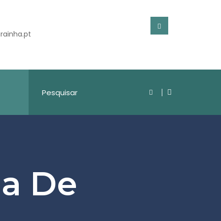
rainha.pt
ia De