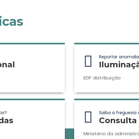
icas
Reportar anomalia
onal
Iluminaç
EDP distribuição
os?
Saiba a freguesia 
das
Consulta 
Ministério da administr