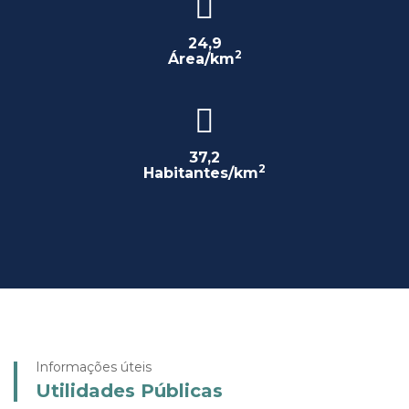
24,9
2
Área/km
37,2
2
Habitantes/km
Informações úteis
Utilidades Públicas