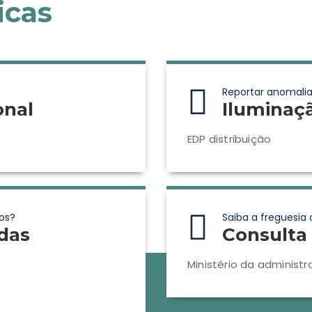
icas
Reportar anomalia
onal
Iluminaç
EDP distribuição
os?
Saiba a freguesia 
das
Consulta 
Ministério da administr