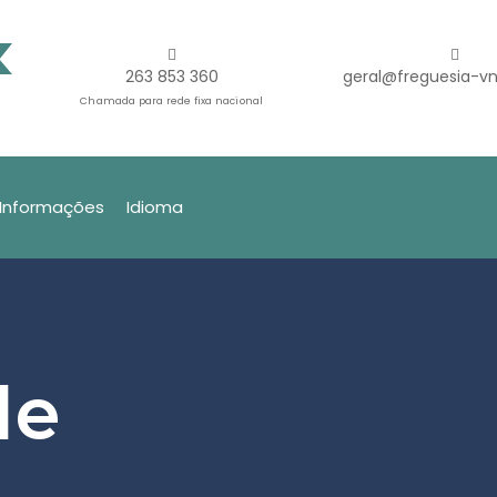
263 853 360
geral@freguesia-vn
Chamada para rede fixa nacional
Informações
Idioma
de