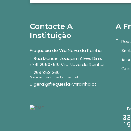
Contacte A
A F
Instituição
Rese
Freguesia de Vila Nova da Rainha
Simb
Rua Manuel Joaquim Alves Dinis
Asso
nº41 2050-510 Vila Nova da Rainha
Car
263 853 360
Chamada para rede fixa nacional
geral@freguesia-vnrainha.pt