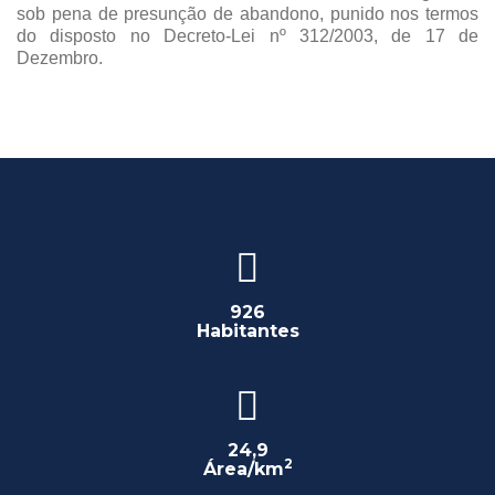
sob pena de presunção de abandono, punido nos termos
do disposto no Decreto-Lei nº 312/2003, de 17 de
Dezembro.
926
Habitantes
24,9
2
Área/km