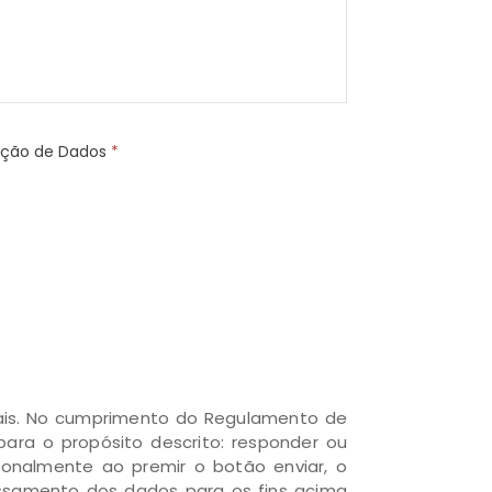
teção de Dados
*
oais. No cumprimento do Regulamento de
para o propósito descrito: responder ou
ionalmente ao premir o botão enviar, o
cessamento dos dados para os fins acima