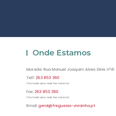
Onde Estamos
Morada: Rua Manuel Joaquim Alves Dinis nº41
Telf:
263 853 360
Chamada para rede fixa nacional
Fax:
263 853 360
Chamada para rede fixa nacional
Email:
geral@freguesia-vnrainha.pt