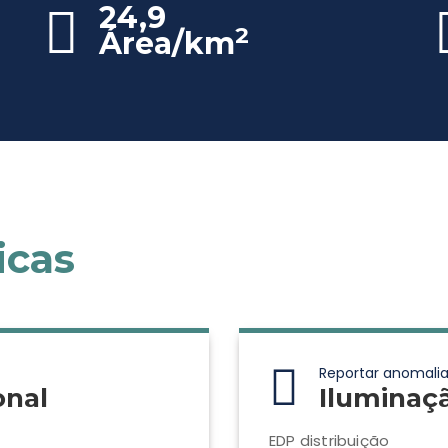
24,9
2
Área/km
icas
Reportar anomalia
onal
Iluminaç
EDP distribuição