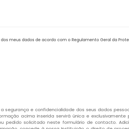
to dos meus dados de acordo com o Regulamento Geral da Pro
r a segurança e confidencialidade dos seus dados pess
ormação acima inserida servirá única e exclusivamente 
u pedido solicitado neste formulário de contacto. Adic
formação, concede à nossa Instituição o direito de pro