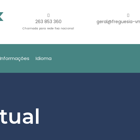
263 853 360
geral@freguesia-vn
Chamada para rede fixa nacional
Informações
Idioma
tual