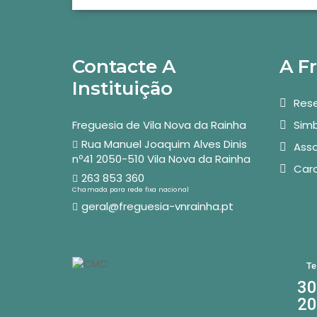
Contacte A
A F
Instituição
Rese
Freguesia de Vila Nova da Rainha
Simb
Rua Manuel Joaquim Alves Dinis
Asso
nº41 2050-510 Vila Nova da Rainha
Car
263 853 360
Chamada para rede fixa nacional
geral@freguesia-vnrainha.pt