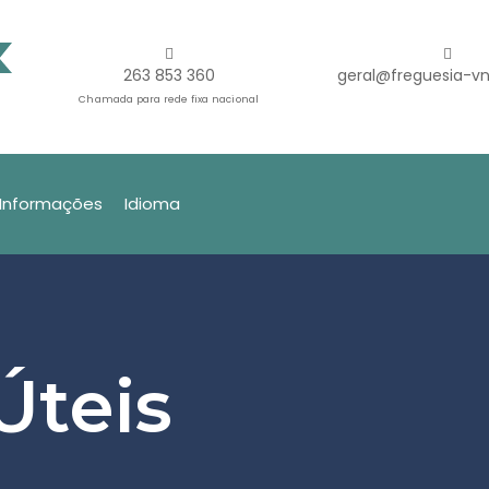
263 853 360
geral@freguesia-vn
Chamada para rede fixa nacional
Informações
Idioma
Úteis