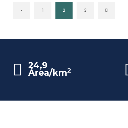
‹
1
2
3
24,9
2
Área/km