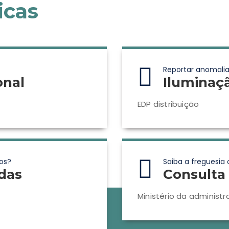
icas
Reportar anomalia
onal
Iluminaç
EDP distribuição
os?
Saiba a freguesia 
das
Consulta 
Ministério da administr