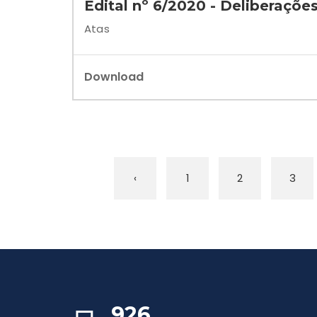
Edital nº 6/2020 - Deliberaçõe
Atas
Download
‹
1
2
3
926