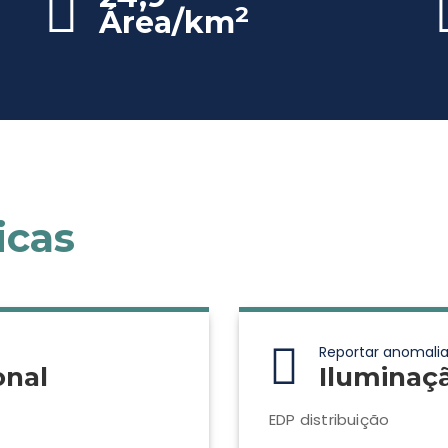
2
Área/km
icas
Reportar anomalia
onal
Iluminaç
EDP distribuição