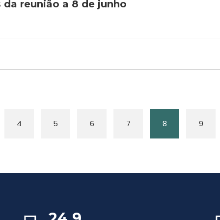
s da reunião a 8 de junho
4
5
6
7
8
9
24,9