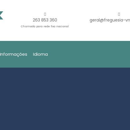
263 853 360
geral@freguesia-vn
Chamada para rede fixa nacional
Informações
Idioma