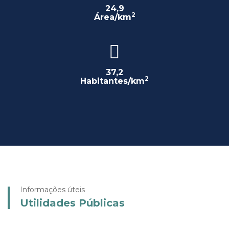
24,9
2
Área/km
37,2
2
Habitantes/km
Informações úteis
Utilidades Públicas