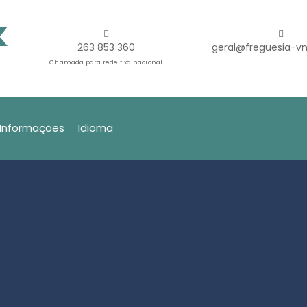
263 853 360
geral@freguesia-vn
Chamada para rede fixa nacional
Informações
Idioma