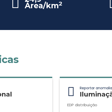
2
Área/km
icas
Reportar anomalia
onal
Iluminaç
EDP distribuição