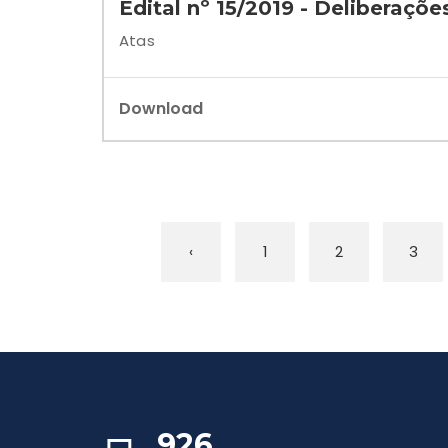
Edital nº 15/2019 - Deliberaçõe
Atas
Download
‹
1
2
3
926