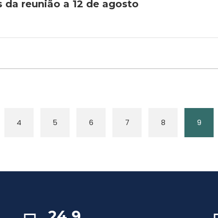
s da reunião a 12 de agosto
4
5
6
7
8
9
24,9