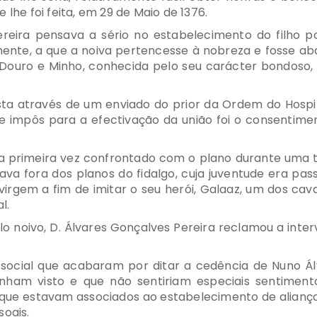
 lhe foi feita, em 29 de Maio de 1376.
Pereira pensava a sério no estabelecimento do filho p
ente, a que a noiva pertencesse à nobreza e fosse abas
e Douro e Minho, conhecida pelo seu carácter bondoso,
a através de um enviado do prior da Ordem do Hospit
e impôs para a efectivação da união foi o consentiment
ela primeira vez confrontado com o plano durante uma 
tava fora dos planos do fidalgo, cuja juventude era pa
irgem a fim de imitar o seu herói, Galaaz, um dos cav
l.
o noivo, D. Álvares Gonçalves Pereira reclamou a inter
social que acabaram por ditar a cedência de Nuno Álv
nham visto e que não sentiriam especiais sentiment
s, que estavam associados ao estabelecimento de alianç
soais.