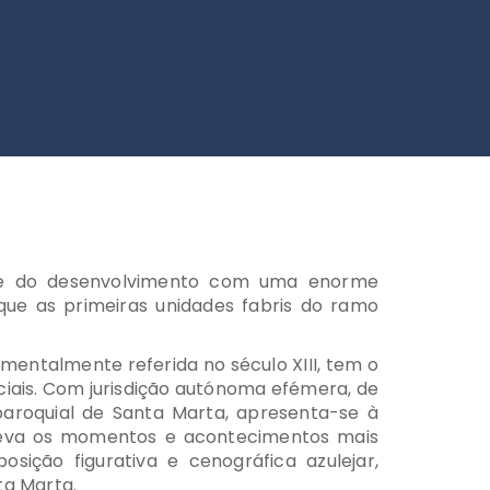
o» e do desenvolvimento com uma enorme
 que as primeiras unidades fabris do ramo
umentalmente referida no século XIII, tem o
iciais. Com jurisdição autónoma efémera, de
paroquial de Santa Marta, apresenta-se à
eleva os momentos e acontecimentos mais
sição figurativa e cenográfica azulejar,
nta Marta.