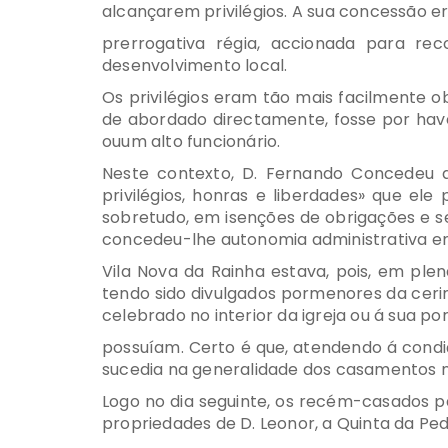
alcançarem privilégios. A sua concessão e
prerrogativa régia, accionada para re
desenvolvimento local.
Os privilégios eram tão mais facilmente 
de abordado directamente, fosse por hav
ouum alto funcionário.
Neste contexto, D. Fernando Concedeu a
privilégios, honras e liberdades» que el
sobretudo, em isenções de obrigações e se
concedeu-lhe autonomia administrativa e
Vila Nova da Rainha estava, pois, em ple
tendo sido divulgados pormenores da cer
celebrado no interior da igreja ou á sua po
possuíam. Certo é que, atendendo á condiç
sucedia na generalidade dos casamentos nob
Logo no dia seguinte, os recém-casados p
propriedades de D. Leonor, a Quinta da Pe