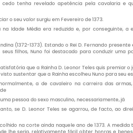
ue cedo tenha revelado apetência pela cavalaria e qu
ar o seu valor surgiu em Fevereiro de 1373.
na Idade Média era reduzida e, por conseguinte, a e
dina (1372-1373). Estando o Rei D. Fernando present
s seus filhos, Nuno foi destacado para conduzir uma
atisfatória que a Rainha D. Leonor Teles quis premiar o
 visto sustentar que a Rainha escolheu Nuno para seu e
 normalmente, a de cavaleiro na carreira das armas,
 de
r uma pessoa do sexo masculino, necessariamente, já
anto, se D. Leonor Teles se agarrou, de facto, ao dir
 acolhido na corte ainda naquele ano de 1373. A medida
e lhe seria, relativamente fácil obter honras e beness