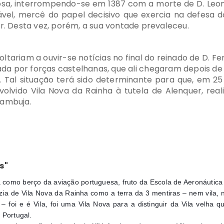
osa, interrompendo-se em 1387 com a morte de D. Leono
jável, mercê do papel decisivo que exercia na defesa d
ar. Desta vez, porém, a sua vontade prevaleceu.
 voltariam a ouvir-se notícias no final do reinado de D
ada por forças castelhanas, que ali chegaram depois de 
 Tal situação terá sido determinante para que, em 25
evolvido Vila Nova da Rainha à tutela de Alenquer, rea
zambuja.
s"
 como berço da aviação portuguesa, fruto da Escola de Aeronáutica 
ia de Vila Nova da Rainha como a terra da 3 mentiras – nem vila, 
 foi e é Vila, foi uma Vila Nova para a distinguir da Vila velha 
 Portugal.