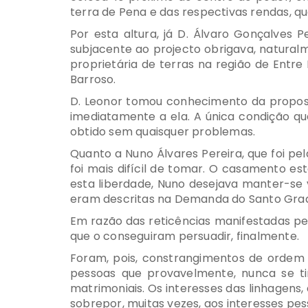
terra de Pena e das respectivas rendas, que
Por esta altura, já D. Álvaro Gonçalves 
subjacente ao projecto obrigava, naturalm
proprietária de terras na região de Entr
Barroso.
D. Leonor tomou conhecimento da propost
imediatamente a ela. A única condição qu
obtido sem quaisquer problemas.
Quanto a Nuno Álvares Pereira, que foi p
foi mais difícil de tomar. O casamento es
esta liberdade, Nuno desejava manter-se v
eram descritas na Demanda do Santo Graa
Em razão das reticências manifestadas pel
que o conseguiram persuadir, finalmente.
Foram, pois, constrangimentos de ordem 
pessoas que provavelmente, nunca se ti
matrimoniais. Os interesses das linhagen
sobrepor, muitas vezes, aos interesses pes