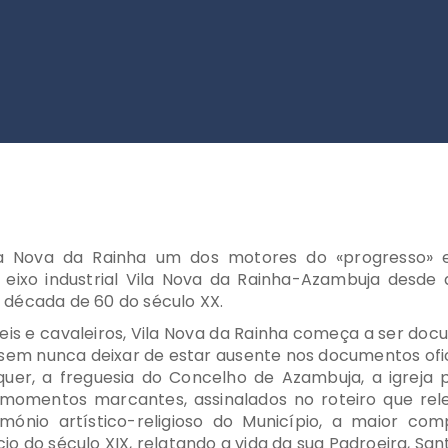
Vila Nova da Rainha um dos motores do «progress
 eixo industrial Vila Nova da Rainha-Azambuja desde
 década de 60 do século XX.
reis e cavaleiros, Vila Nova da Rainha começa a ser doc
V, sem nunca deixar de estar ausente nos documentos of
uer, a freguesia do Concelho de Azambuja, a igreja 
is momentos marcantes, assinalados no roteiro que r
ónio artístico-religioso do Município, a maior compo
ício do século XIX, relatando a vida da sua Padroeira, Sa