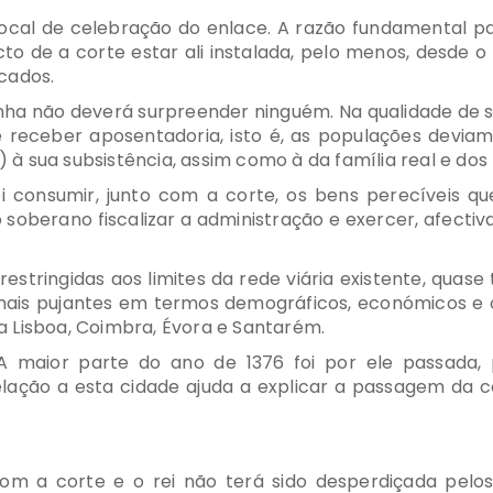
 local de celebração do enlace. A razão fundamental p
o de a corte estar ali instalada, pelo menos, desde o 
ocados.
ha não deverá surpreender ninguém. Na qualidade de se
de receber aposentadoria, isto é, as populações devia
c) à sua subsistência, assim como à da família real e dos
ei consumir, junto com a corte, os bens perecíveis q
soberano fiscalizar a administração e exercer, afectiv
restringidas aos limites da rede viária existente, quas
 mais pujantes em termos demográficos, económicos e cu
 Lisboa, Coimbra, Évora e Santarém.
A maior parte do ano de 1376 foi por ele passada,
elação a esta cidade ajuda a explicar a passagem da 
om a corte e o rei não terá sido desperdiçada pelo