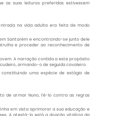
e as suas leituras preferidas estivessem
ntrada na vida adulta era feita de modo
e em Santarém e encontrando-se junto dele
 patrulha e proceder ao reconhecimento de
 jovem. A narração contida a este propósito
scudeiro, armando-o de seguida cavaleiro.
 constituindo uma espécie de estágio de
eito de armar Nuno, fê-lo contra as regras
 tinha em vista aprimorar a sua educação e
es. A atestá-lo está a doação vitalícia da