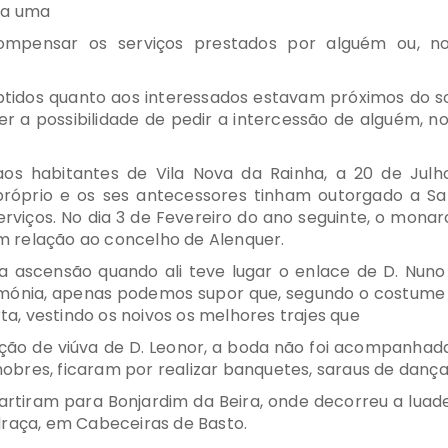
ra uma
compensar os serviços prestados por alguém ou, n
obtidos quanto aos interessados estavam próximos do s
er a possibilidade de pedir a intercessão de alguém,
os habitantes de Vila Nova da Rainha, a 20 de Jul
e próprio e os ses antecessores tinham outorgado a Sa
rviços. No dia 3 de Fevereiro do ano seguinte, o monar
m relação ao concelho de Alenquer.
na ascensão quando ali teve lugar o enlace de D. Nuno 
imónia, apenas podemos supor que, segundo o costume 
rta, vestindo os noivos os melhores trajes que
ão de viúva de D. Leonor, a boda não foi acompanhada 
res, ficaram por realizar banquetes, saraus de dança e
artiram para Bonjardim da Beira, onde decorreu a luade
draça, em Cabeceiras de Basto.