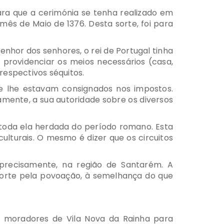
ara que a cerimónia se tenha realizado em
mês de Maio de 1376. Desta sorte, foi para
nhor dos senhores, o rei de Portugal tinha
m providenciar os meios necessários (casa,
 respectivos séquitos.
ue lhe estavam consignados nos impostos.
amente, a sua autoridade sobre os diversos
e toda ela herdada do período romano. Esta
lturais. O mesmo é dizer que os circuitos
 precisamente, na região de Santarém. A
corte pela povoação, à semelhança do que
s moradores de Vila Nova da Rainha para