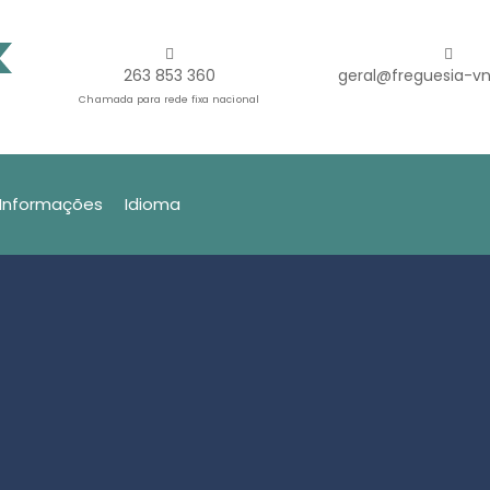
263 853 360
geral@freguesia-vn
Chamada para rede fixa nacional
Informações
Idioma