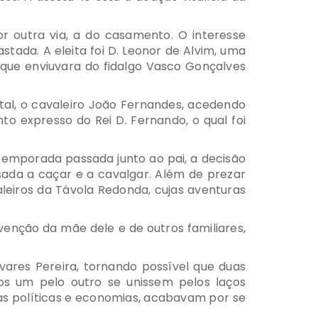
or outra via, a do casamento. O interesse
tada. A eleita foi D. Leonor de Alvim, uma
 que enviuvara do fidalgo Vasco Gonçalves
al, o cavaleiro João Fernandes, acedendo
o expresso do Rei D. Fernando, o qual foi
temporada passada junto ao pai, a decisão
ssada a caçar e a cavalgar. Além de prezar
aleiros da Távola Redonda, cujas aventuras
venção da mãe dele e de outros familiares,
ares Pereira, tornando possível que duas
os um pelo outro se unissem pelos laços
as políticas e economias, acabavam por se