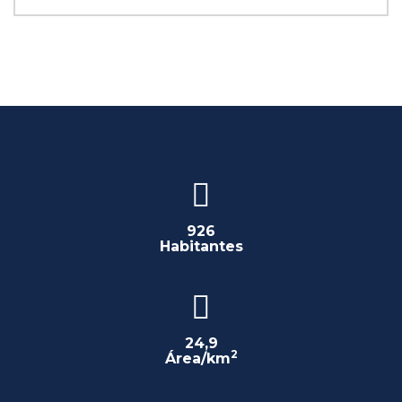
926
Habitantes
24,9
2
Área/km