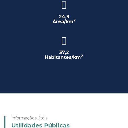
24,9
2
Área/km
37,2
2
Habitantes/km
Informações úteis
Utilidades Públicas