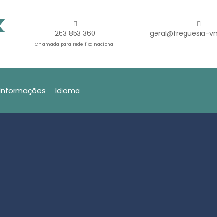
263 853 360
geral@freguesia-vn
Chamada para rede fixa nacional
Informações
Idioma