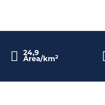
24,9
2
Área/km