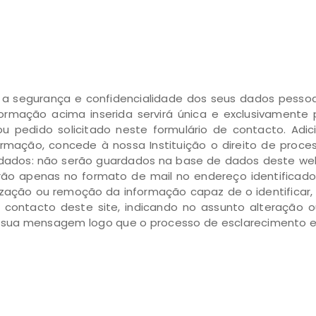
r a segurança e confidencialidade dos seus dados pess
ormação acima inserida servirá única e exclusivamente 
u pedido solicitado neste formulário de contacto. Adic
formação, concede à nossa Instituição o direito de pro
dados: não serão guardados na base de dados deste webs
carão apenas no formato de mail no endereço identificad
ização ou remoção da informação capaz de o identificar, 
de contacto deste site, indicando no assunto alteração
sua mensagem logo que o processo de esclarecimento es