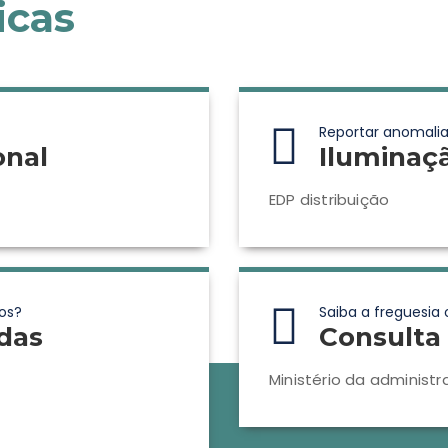
icas
Reportar anomalia
onal
Iluminaç
EDP distribuição
os?
Saiba a freguesia 
das
Consulta 
Ministério da administr