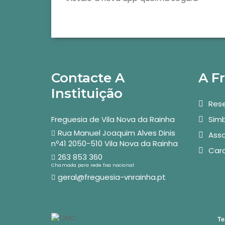
Contacte A
A F
Instituição
Rese
Freguesia de Vila Nova da Rainha
Simb
Rua Manuel Joaquim Alves Dinis
Asso
nº41 2050-510 Vila Nova da Rainha
Car
263 853 360
Chamada para rede fixa nacional
geral@freguesia-vnrainha.pt