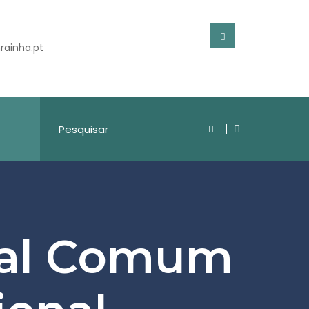
rainha.pt
sal Comum