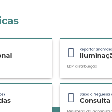
icas
Reportar anomalia
onal
Iluminaç
EDP distribuição
os?
Saiba a freguesia 
das
Consulta 
Ministério da administr