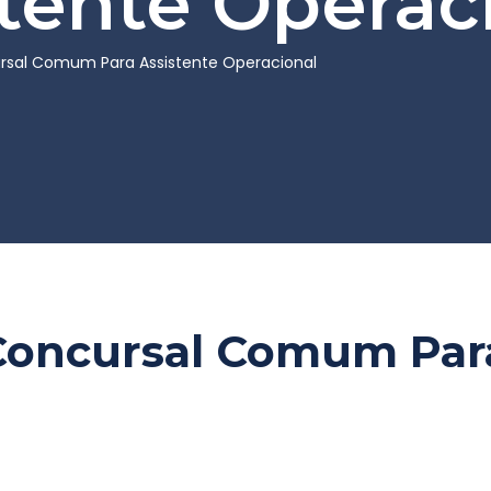
stente Operac
sal Comum Para Assistente Operacional
oncursal Comum Para