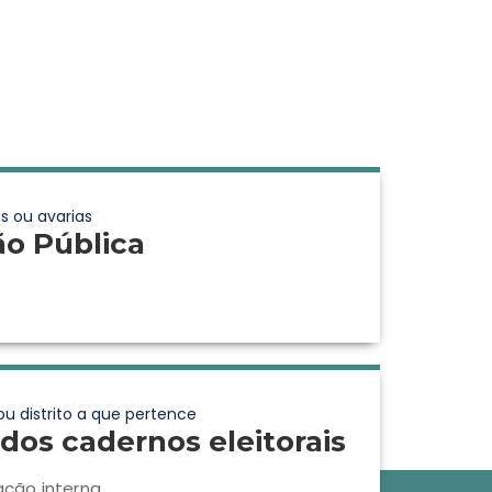
s ou avarias
ão Pública
ou distrito a que pertence
dos cadernos eleitorais
ação interna