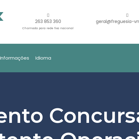
263 853 360
geral@freguesia-vn
Chamada para rede fixa nacional
Informações
Idioma
ento Concur