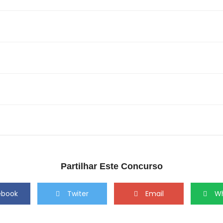
Partilhar Este Concurso
ebook
Twiter
Email
W