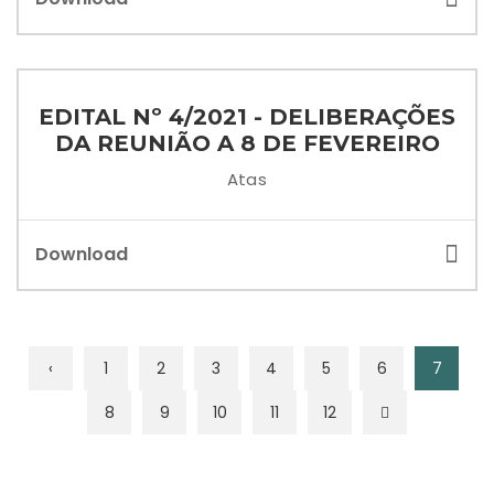
EDITAL Nº 4/2021 - DELIBERAÇÕES
DA REUNIÃO A 8 DE FEVEREIRO
Atas
Download
‹
1
2
3
4
5
6
7
8
9
10
11
12