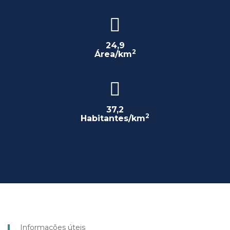
24,9
2
Área/km
37,2
2
Habitantes/km
Informações úteis