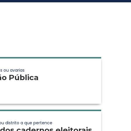
s ou avarias
ão Pública
ou distrito a que pertence
dos cadernos eleitorais