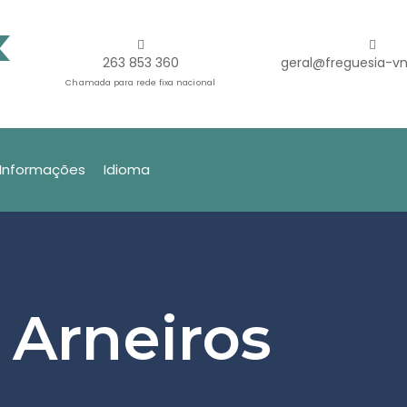
263 853 360
geral@freguesia-vn
Chamada para rede fixa nacional
Informações
Idioma
 Arneiros