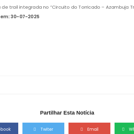
 de trail integrada no “Circuito do Torricado – Azambuja Tr
o em: 30-07-2025
Partilhar Esta Notícia
ebook
Twiter
Email
W