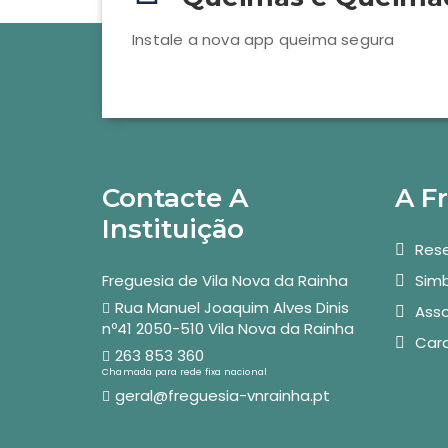
Instale a nova app queima segura
Contacte A
A F
Instituição
Rese
Freguesia de Vila Nova da Rainha
Simb
Rua Manuel Joaquim Alves Dinis
Asso
nº41 2050-510 Vila Nova da Rainha
Car
263 853 360
Chamada para rede fixa nacional
geral@freguesia-vnrainha.pt