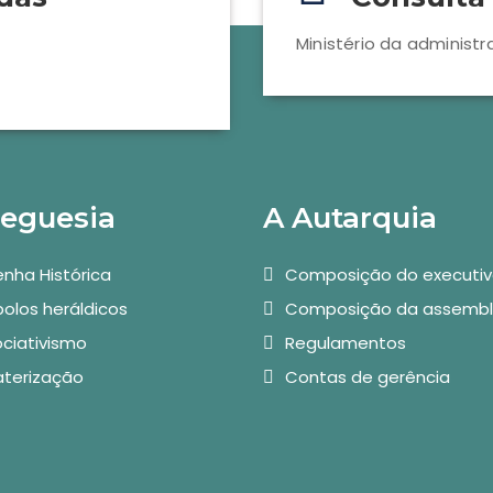
Ministério da administr
reguesia
A Autarquia
nha Histórica
Composição do executi
olos heráldicos
Composição da assembl
ciativismo
Regulamentos
aterização
Contas de gerência