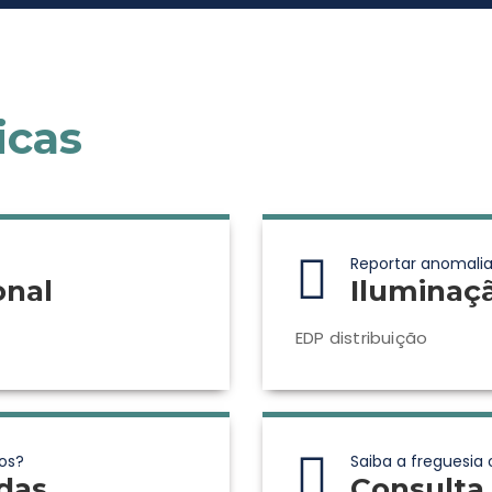
icas
Reportar anomalia
onal
Iluminaç
EDP distribuição
os?
Saiba a freguesia 
das
Consulta 