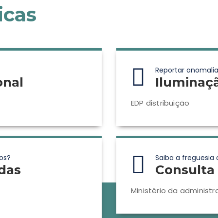
icas
Reportar anomalia
onal
Iluminaç
EDP distribuição
os?
Saiba a freguesia 
das
Consulta 
Ministério da administr