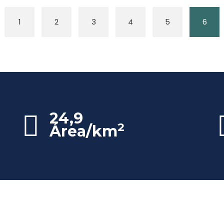
1
2
3
4
5
6
24,9
2
Área/km