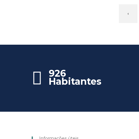
‹
926
Habitantes
Informações úteis