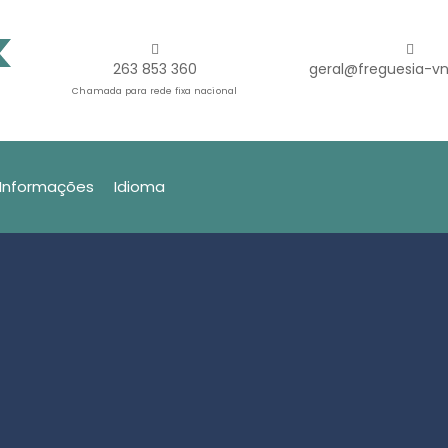
263 853 360
geral@freguesia-vn
Chamada para rede fixa nacional
Informações
Idioma