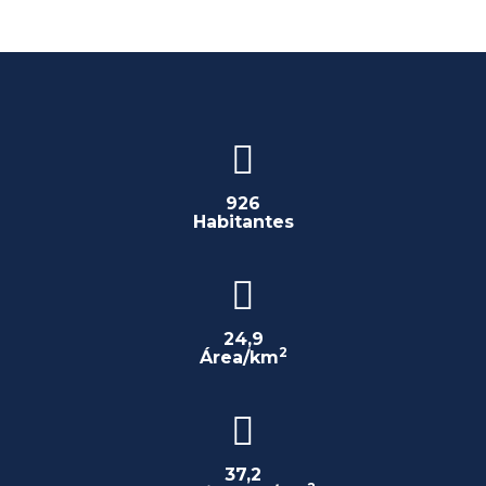
926
Habitantes
24,9
2
Área/km
37,2