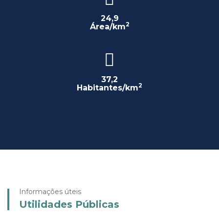
24,9
2
Área/km
37,2
2
Habitantes/km
Informações úteis
Utilidades Públicas